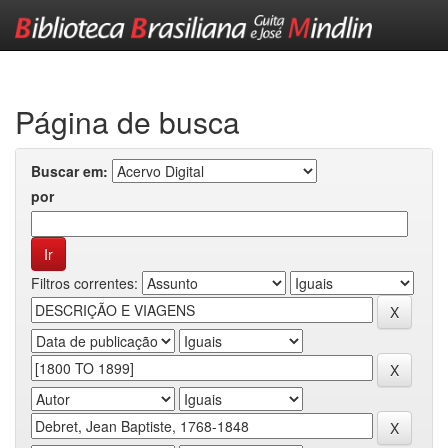
Skip
navigation
Página de busca
Buscar em:
por
Filtros correntes: