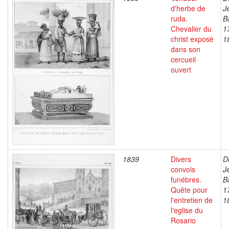
d'herbe de
J
ruda.
B
Chevalier du
1
christ exposè
1
dans son
cercueil
ouvert
1839
Divers
D
convois
J
funébres.
B
Quête pour
1
l'entretien de
1
l'eglise du
Rosario