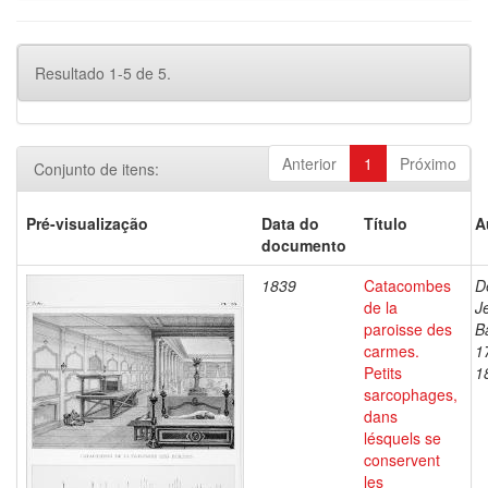
Resultado 1-5 de 5.
Anterior
1
Próximo
Conjunto de itens:
Pré-visualização
Data do
Título
A
documento
1839
Catacombes
D
de la
J
paroisse des
B
carmes.
1
Petits
1
sarcophages,
dans
lésquels se
conservent
les