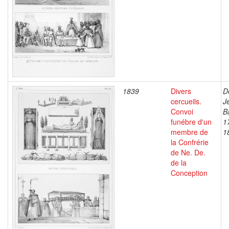
1839
Divers
D
cercueils.
J
Convoi
B
funébre d'un
1
membre de
1
la Confrérie
de Ne. De.
de la
Conception