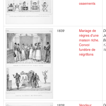
ossements
1839
Mariage de
D
nègres d'une
J
maison riche.
B
Convoi
1
funèbre de
1
négrillons
1839
Vendeur
D