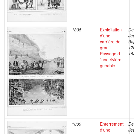
1835
Exploitation
De
d'une
Je
carrière de
Bap
granit.
17
Passage d
18
´une rivière
guéable
1839
Enterrement
De
d'une
Je