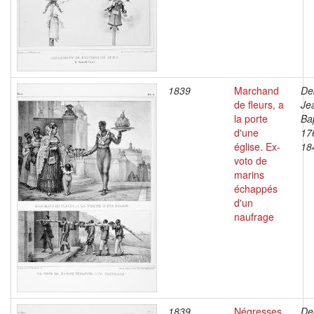
1839
Marchand
De
de fleurs, a
Je
la porte
Bap
d'une
17
église. Ex-
18
voto de
marins
échappés
d'un
naufrage
1839
Négresses
De