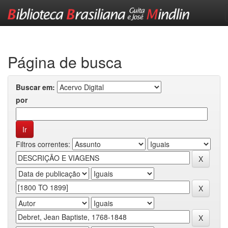
Skip
navigation
Página de busca
Buscar em:
por
Filtros correntes: