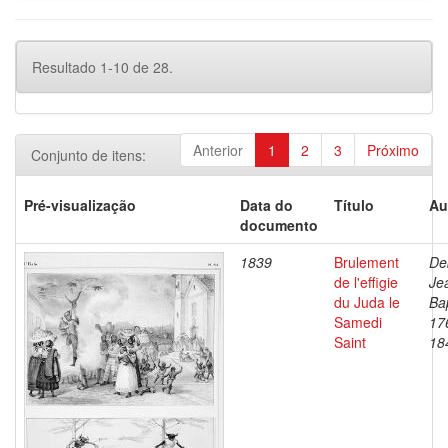
Resultado 1-10 de 28.
Anterior
1
2
3
Próximo
Conjunto de itens:
Pré-visualização
Data do
Título
Au
documento
1839
Brulement
De
de l'effigie
Je
du Juda le
Bap
Samedi
17
Saint
18