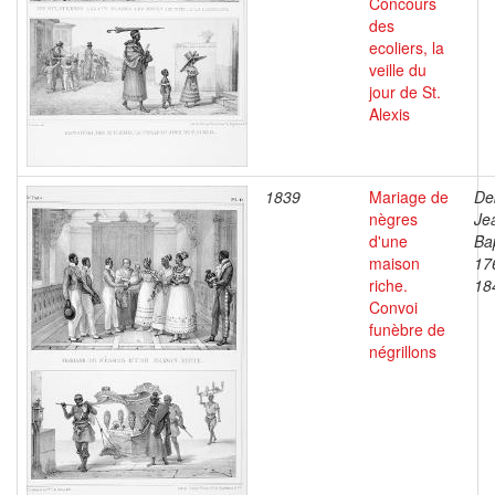
Concours
des
ecoliers, la
veille du
jour de St.
Alexis
1839
Mariage de
De
nègres
Je
d'une
Bap
maison
17
riche.
18
Convoi
funèbre de
négrillons