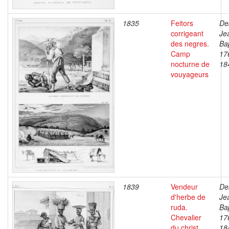
1835
Feitors
De
corrigeant
Je
des negres.
Bap
Camp
17
nocturne de
18
vouyageurs
1839
Vendeur
De
d'herbe de
Je
ruda.
Bap
Chevalier
17
du christ
18