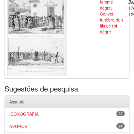
femme
Bap
nègre.
17
Convoi
18
funèbre dun
fils de roi
nègre
Sugestões de pesquisa
Assunto
ICONOGRAFIA
28
NEGROS
24