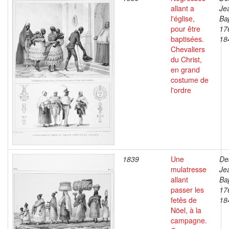
allant a
Je
l'église,
Bap
pour être
17
baptisées.
18
Chevaliers
du Christ,
en grand
costume de
l'ordre
1839
Une
De
mulatresse
Je
allant
Bap
passer les
17
fetês de
18
Nöel, à la
campagne.