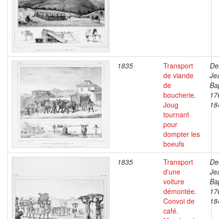
1835
Transport
De
de viande
Je
de
Bap
boucherie.
17
Joug
18
tournant
pour
dompter les
boeufs
1835
Transport
De
d'une
Je
voiture
Bap
démontée.
17
Convoi de
18
café.