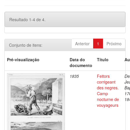
Resultado 1-4 de 4.
Anterior
1
Próximo
Conjunto de itens:
Pré-visualização
Data do
Título
Au
documento
1835
Feitors
De
corrigeant
Je
des negres.
Bap
Camp
17
nocturne de
18
vouyageurs