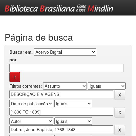
Skip
navigation
Página de busca
Buscar em:
por
Filtros correntes: