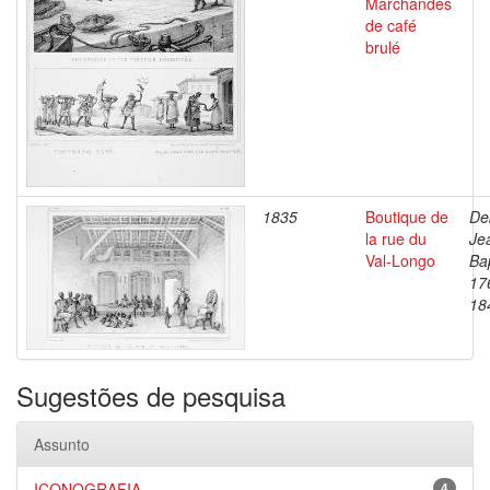
Marchandes
de café
brulé
1835
Boutique de
De
la rue du
Je
Val-Longo
Bap
17
18
Sugestões de pesquisa
Assunto
ICONOGRAFIA
4