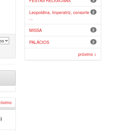
FESTAS RELIGIOSAS
3
Leopoldina, Imperatriz, consorte
2
...
MISSA
2
PALÁCIOS
2
próximo >
róximo
s)