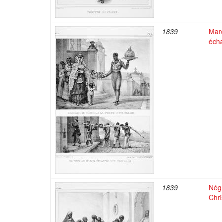
1839
Marc
éch
1839
Négr
Chri