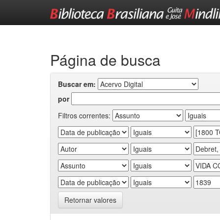
Skip
navigation
Página de busca
Buscar em:
por
Filtros correntes:
Retornar valores