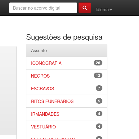
Idioma
Sugestões de pesquisa
Assunto
ICONOGRAFIA
26
NEGROS
13
ESCRAVOS
7
RITOS FUNERÁRIOS
5
IRMANDADES
4
VESTUÁRIO
4