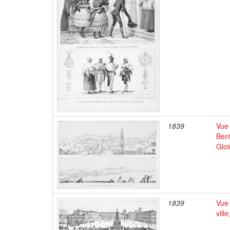
1839
Vue 
Bent
Gloi
1839
Vue 
vill