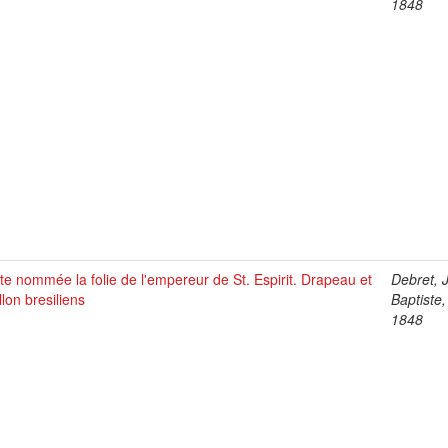
1848
e nommée la folie de l'empereur de St. Espirit. Drapeau et
Debret, 
llon bresiliens
Baptiste
1848