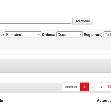
por
Ordenar
Registro(s)
Anterior
1
2
3
P
lo
Autor(e