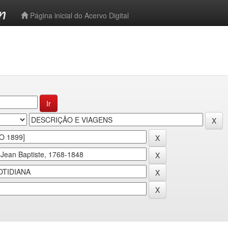
-->
Página inicial do Acervo Digital