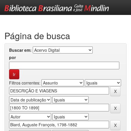
Skip
navigation
Página de busca
Buscar em:
por
Filtros correntes: