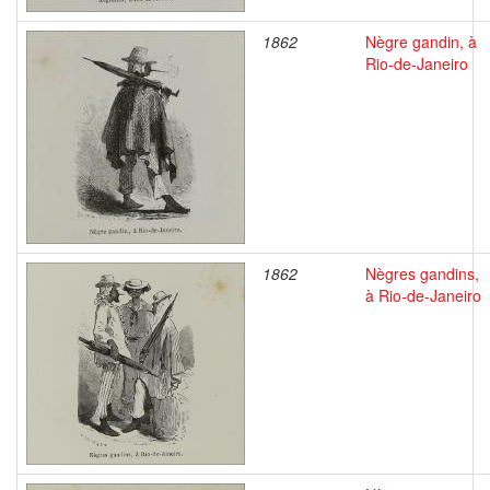
1862
Nègre gandin, à
Rio-de-Janeiro
1862
Nègres gandins,
à Rio-de-Janeiro