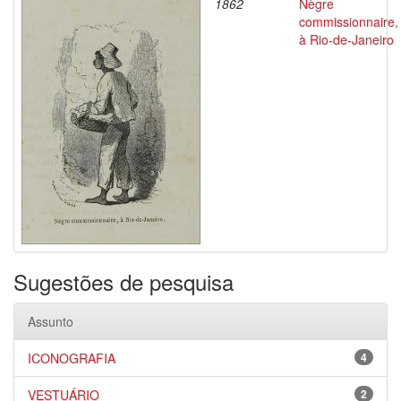
1862
Nègre
commissionnaire,
à Rio-de-Janeiro
Sugestões de pesquisa
Assunto
ICONOGRAFIA
4
VESTUÁRIO
2