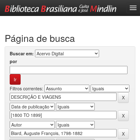
Skip
navigation
Página de busca
Buscar em:
por
Filtros correntes: