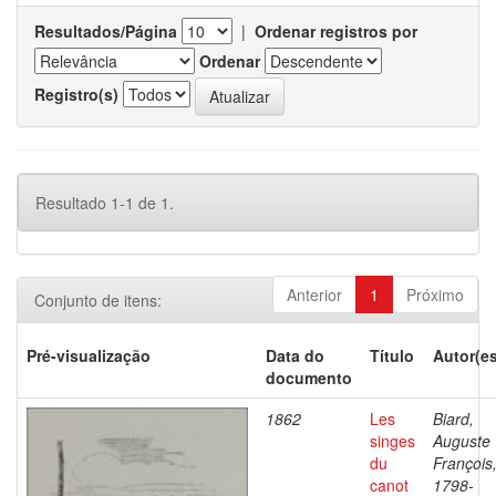
Resultados/Página
|
Ordenar registros por
Ordenar
Registro(s)
Resultado 1-1 de 1.
Anterior
1
Próximo
Conjunto de itens:
Pré-visualização
Data do
Título
Autor(es
documento
1862
Les
Biard,
singes
Auguste
du
François
canot
1798-