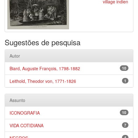
village indien
Sugestões de pesquisa
Autor
Biard, Auguste François, 1798-1882
10
Leithold, Theodor von, 1771-1826
1
Assunto
ICONOGRAFIA
10
VIDA COTIDIANA
7
4