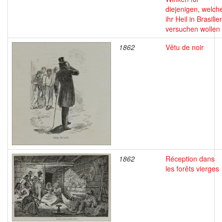
diejenigen, welch
ihr Heil in Brasilie
versuchen wollen
1862
Vêtu de noir
1862
Réception dans
les forêts vierges