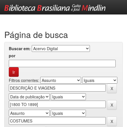
Skip
navigation
Página de busca
Buscar em:
por
Filtros correntes: