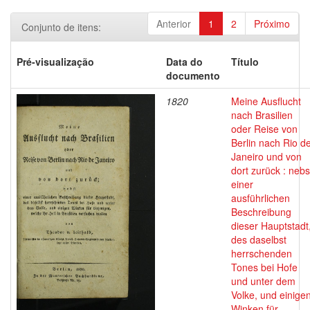
Anterior
1
2
Próximo
Conjunto de itens:
Pré-visualização
Data do
Título
documento
1820
Meine Ausflucht
nach Brasilien
oder Reise von
Berlin nach Rio d
Janeiro und von
dort zurück : nebs
einer
ausführlichen
Beschreibung
dieser Hauptstadt
des daselbst
herrschenden
Tones bei Hofe
und unter dem
Volke, und einige
Winken für