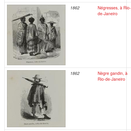
1862
Négresses, à Rio-
de-Janeiro
1862
Nègre gandin, à
Rio-de-Janeiro