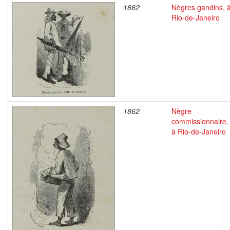
1862
Nègres gandins, 
Rio-de-Janeiro
1862
Nègre
commissionnaire,
à Rio-de-Janeiro