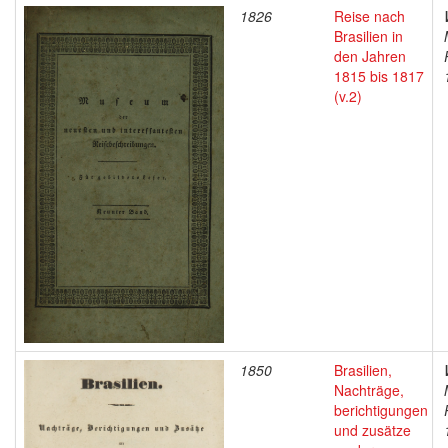
1826
Reise nach
Brasilien in
den Jahren
1815 bis 1817
(v.2)
1850
Brasilien,
Nachträge,
berichtigungen
und zusätze