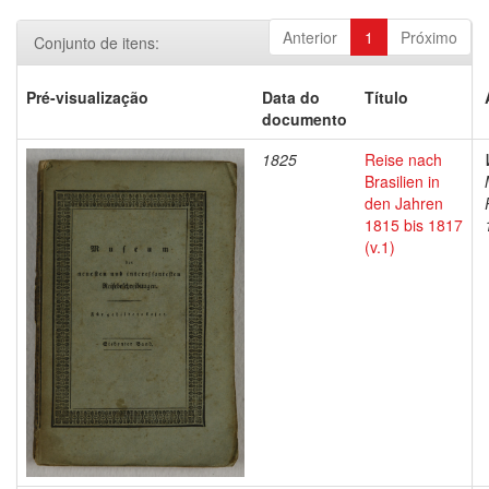
Anterior
1
Próximo
Conjunto de itens:
Pré-visualização
Data do
Título
documento
1825
Reise nach
Brasilien in
den Jahren
1815 bis 1817
(v.1)