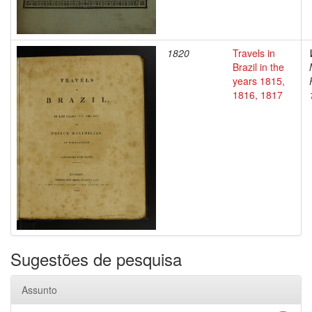
1820
Travels in
Brazil in the
years 1815,
1816, 1817
Sugestões de pesquisa
Assunto