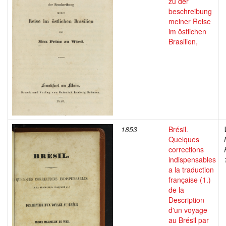
zu der
beschreibung
meiner Reise
im östlichen
Brasilien,
1853
Brésil.
Quelques
corrections
indispensables
a la traduction
française (1.)
de la
Description
d'un voyage
au Brésil par