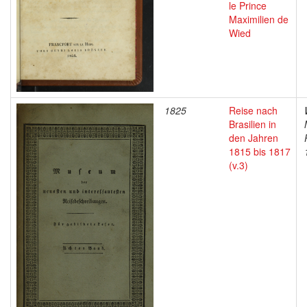
le Prince
Maximilien de
Wied
1825
Reise nach
Brasilien in
den Jahren
1815 bis 1817
(v.3)