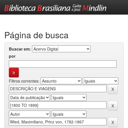
Skip
navigation
Página de busca
Buscar em:
por
Filtros correntes: