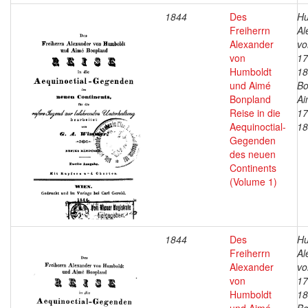
1844
Des
Hu
Freiherrn
Al
Alexander
vo
von
17
Humboldt
18
und Aimé
Bo
Bonpland
Ai
Reise in die
17
Aequinoctial-
18
Gegenden
des neuen
Continents
(Volume 1)
1844
Des
Hu
Freiherrn
Al
Alexander
vo
von
17
Humboldt
18