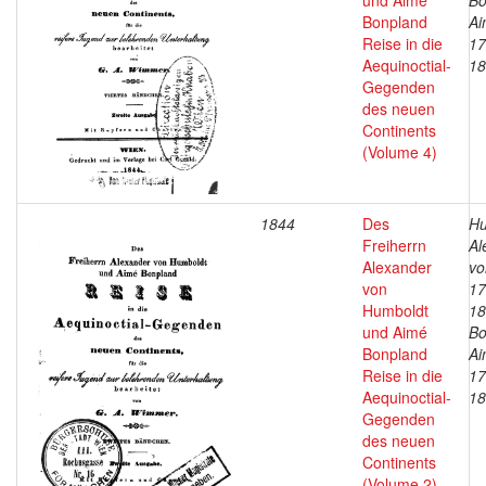
und Aimé
Bo
Bonpland
Ai
Reise in die
17
Aequinoctial-
18
Gegenden
des neuen
Continents
(Volume 4)
1844
Des
Hu
Freiherrn
Al
Alexander
vo
von
17
Humboldt
18
und Aimé
Bo
Bonpland
Ai
Reise in die
17
Aequinoctial-
18
Gegenden
des neuen
Continents
(Volume 2)