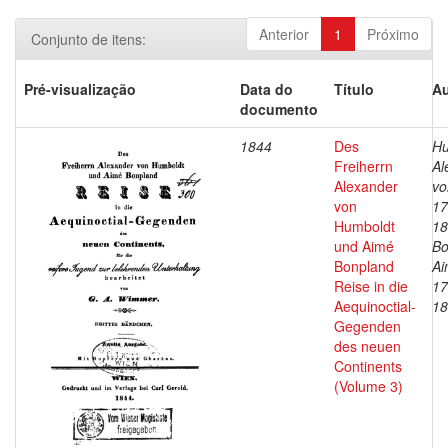
Anterior
1
Próximo
Conjunto de itens:
Pré-visualização
Data do
Título
Au
documento
1844
Des
Hu
Freiherrn
Al
Alexander
vo
von
17
Humboldt
18
und Aimé
Bo
Bonpland
Ai
Reise in die
17
Aequinoctial-
18
Gegenden
des neuen
Continents
(Volume 3)