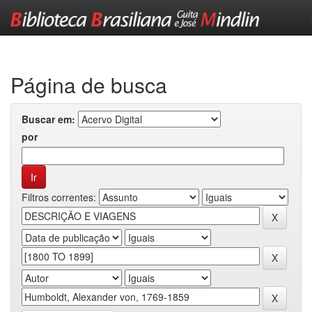
Skip
navigation
Página de busca
Buscar em:
por
Filtros correntes: