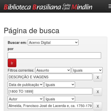
Skip
navigation
Página de busca
Buscar em:
por
Filtros correntes: