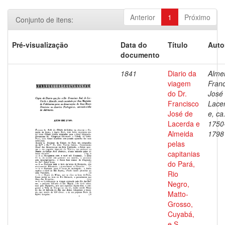
Anterior
1
Próximo
Conjunto de itens:
Pré-visualização
Data do
Título
Auto
documento
1841
Diario da
Alme
viagem
Franc
do Dr.
José
Francisco
Lace
José de
e, ca
Lacerda e
1750
Almeida
1798
pelas
capitanias
do Pará,
Rio
Negro,
Matto-
Grosso,
Cuyabá,
e S.