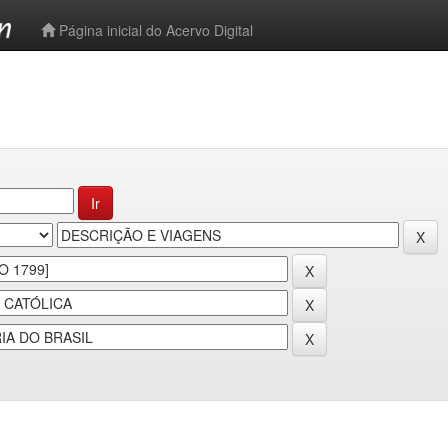
-->
Página inicial do Acervo Digital