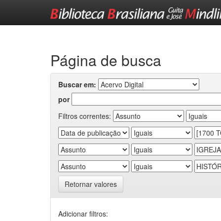
Skip
navigation
Página de busca
Buscar em:
por
Filtros correntes:
Retornar valores
Adicionar filtros: