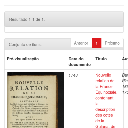
Resultado 1-1 de 1.
Anterior
1
Próximo
Conjunto de itens:
Pré-visualização
Data do
Título
Au
documento
1743
Nouvelle
Bar
relation de
Pie
la France
16
Equinoxiale,
17
contenant
la
description
des cotes
de la
Guiana; de