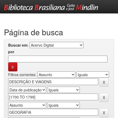
Skip
navigation
Página de busca
Buscar em:
por
Filtros correntes: