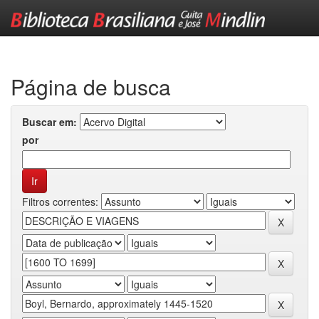
Skip
navigation
Página de busca
Buscar em:
por
Filtros correntes: