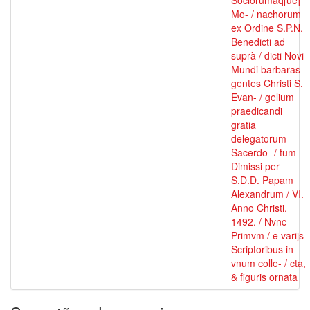
Sociorumâq[ue]
Mo- / nachorum
ex Ordine S.P.N.
Benedicti ad
suprà / dicti Novi
Mundi barbaras
gentes Christi S.
Evan- / gelium
praedicandi
gratia
delegatorum
Sacerdo- / tum
Dimissi per
S.D.D. Papam
Alexandrum / VI.
Anno Christi.
1492. / Nvnc
Primvm / e varijs
Scriptoribus in
vnum colle- / cta,
& figuris ornata