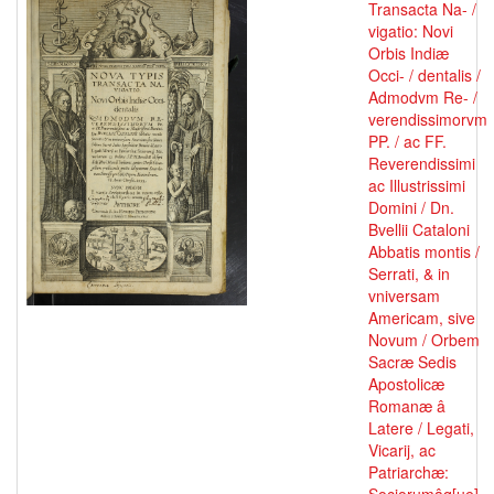
Transacta Na- /
vigatio: Novi
Orbis Indiæ
Occi- / dentalis /
Admodvm Re- /
verendissimorvm
PP. / ac FF.
Reverendissimi
ac Illustrissimi
Domini / Dn.
Bvellii Cataloni
Abbatis montis /
Serrati, & in
vniversam
Americam, sive
Novum / Orbem
Sacræ Sedis
Apostolicæ
Romanæ â
Latere / Legati,
Vicarij, ac
Patriarchæ: