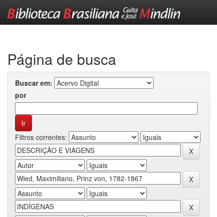
Skip
navigation
Página de busca
Buscar em:
por
Filtros correntes: