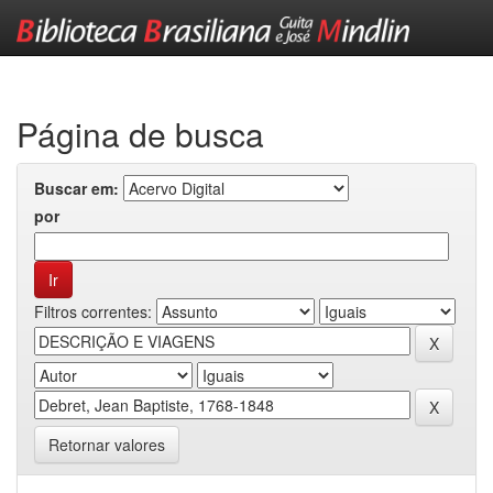
Skip
navigation
Página de busca
Buscar em:
por
Filtros correntes:
Retornar valores