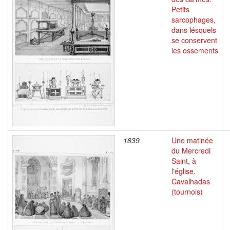
Petits
sarcophages,
dans lésquels
se conservent
les ossements
1839
Une matinée
du Mercredi
Saint, à
l'église.
Cavalhadas
(tournois)