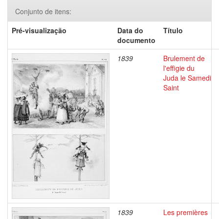
Conjunto de itens:
Pré-visualização
Data do
Título
documento
1839
Brulement de
l'effigie du
Juda le Samedi
Saint
1839
Les premières