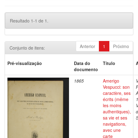
Resultado 1-1 de 1.
Anterior
1
Próximo
Conjunto de itens:
Pré-visualização
Data do
Título
documento
1865
Amerigo
Vespucci: son
F
caractère, ses
A
écrits (même
les moins
authentiques),
d
sa vie et ses
navigations,
avec une
carte