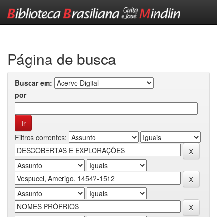
Skip
navigation
Página de busca
Buscar em:
por
Filtros correntes: