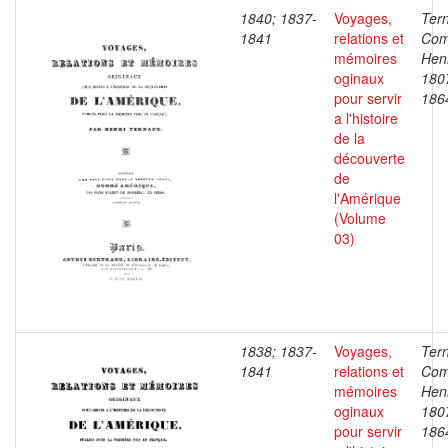
1840; 1837-
Voyages,
Ter
1841
relations et
Com
mémoires
Henr
oginaux
180
pour servir
186
a l'histoire
de la
découverte
de
l'Amérique
(Volume
03)
1838; 1837-
Voyages,
Ter
1841
relations et
Com
mémoires
Henr
oginaux
180
pour servir
186