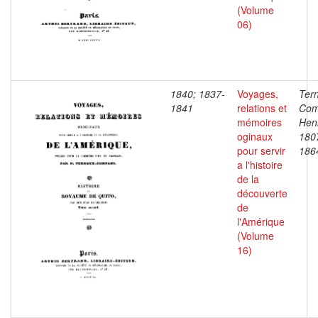
(Volume
06)
1840; 1837-
Voyages,
Ter
1841
relations et
Com
mémoires
Henr
oginaux
180
pour servir
186
a l'histoire
de la
découverte
de
l'Amérique
(Volume
16)