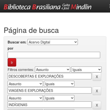
Skip
navigation
Página de busca
Buscar em:
por
Filtros correntes: