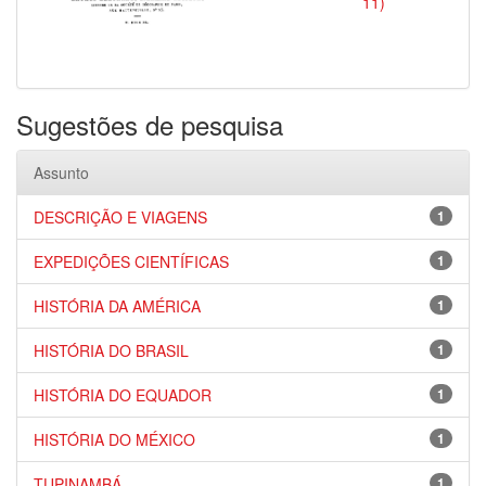
11)
Sugestões de pesquisa
Assunto
DESCRIÇÃO E VIAGENS
1
EXPEDIÇÕES CIENTÍFICAS
1
HISTÓRIA DA AMÉRICA
1
HISTÓRIA DO BRASIL
1
HISTÓRIA DO EQUADOR
1
HISTÓRIA DO MÉXICO
1
TUPINAMBÁ
1