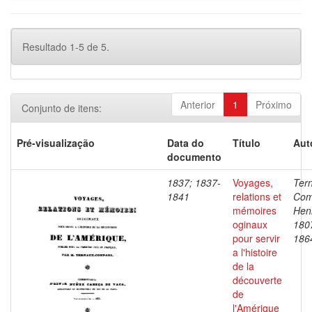
Resultado 1-5 de 5.
Anterior
1
Próximo
Conjunto de itens:
Pré-visualização
Data do
Título
Aut
documento
1837; 1837-
Voyages,
Ter
1841
relations et
Com
mémoires
Henr
oginaux
180
pour servir
186
a l'histoire
de la
découverte
de
l'Amérique