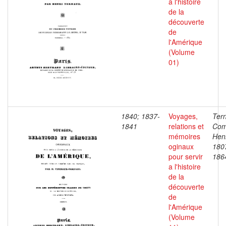
a l'histoire
de la
découverte
de
l'Amérique
(Volume
01)
1840; 1837-
Voyages,
Ter
1841
relations et
Com
mémoires
Henr
oginaux
180
pour servir
186
a l'histoire
de la
découverte
de
l'Amérique
(Volume