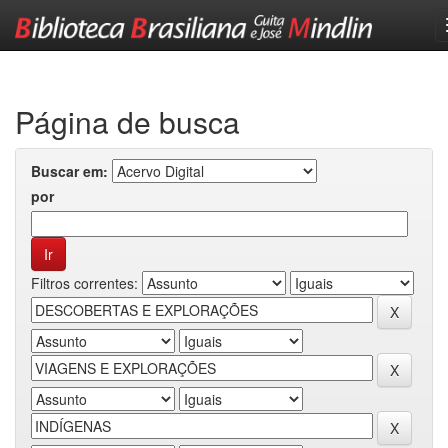
Skip
navigation
Página de busca
Buscar em:
por
Filtros correntes: