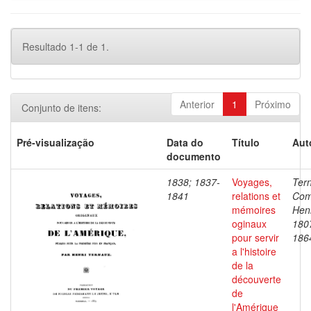
Resultado 1-1 de 1.
Anterior
1
Próximo
Conjunto de itens:
Pré-visualização
Data do
Título
Aut
documento
1838; 1837-
Voyages,
Ter
1841
relations et
Com
mémoires
Henr
oginaux
180
pour servir
186
a l'histoire
de la
découverte
de
l'Amérique