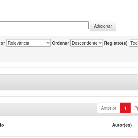
por
Ordenar
Registro(s)
Anterior
1
P
lo
Autor(es)