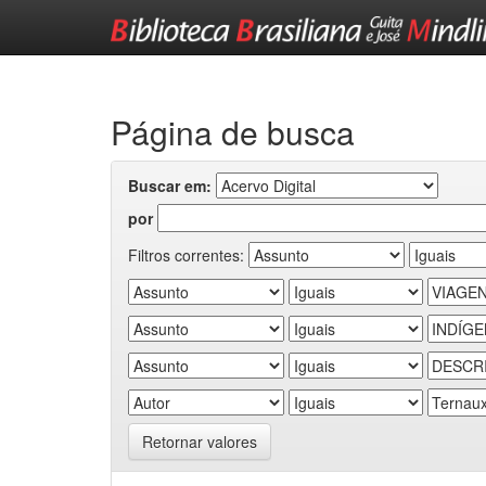
Skip
navigation
Página de busca
Buscar em:
por
Filtros correntes:
Retornar valores