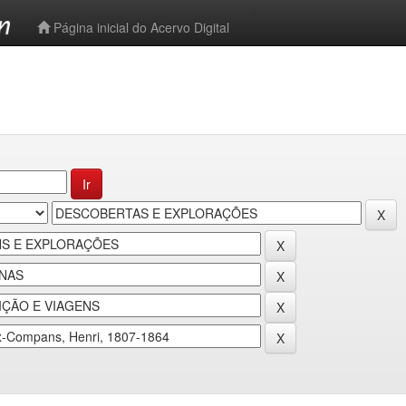
-->
Página inicial do Acervo Digital