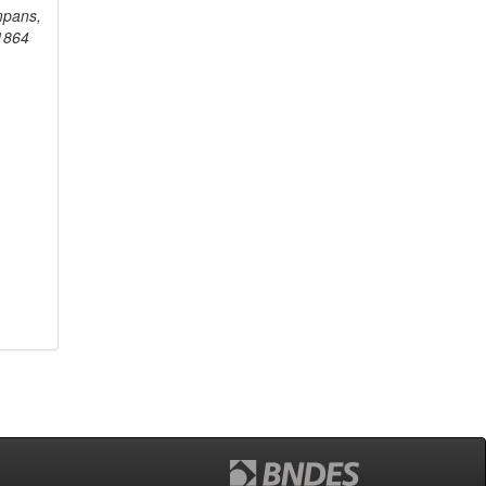
mpans,
1864