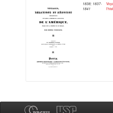
1838; 1837-
Voya
1841
l'hi