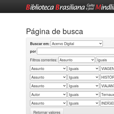
Skip
navigation
Página de busca
Buscar em:
por
Filtros correntes:
Retornar valores