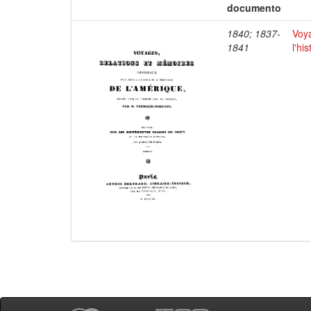
documento
1840; 1837-
Voya
1841
l'hi