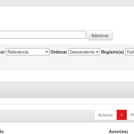
por
Ordenar
Registro(s)
Anterior
1
P
lo
Autor(es)