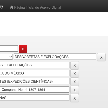
-->
Página inicial do Acervo Digital