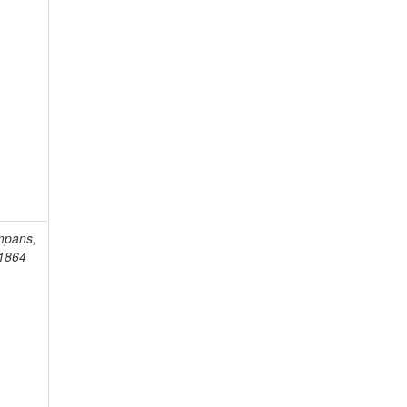
mpans,
-1864