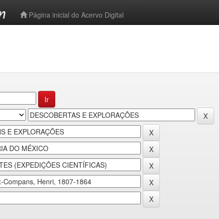
-->
Página inicial do Acervo Digital