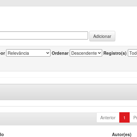
por
Ordenar
Registro(s)
Anterior
1
P
lo
Autor(es)