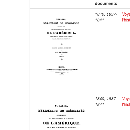
documento
1840; 1837-
Voya
1841
l'hi
1840; 1837-
Voya
1841
l'hi