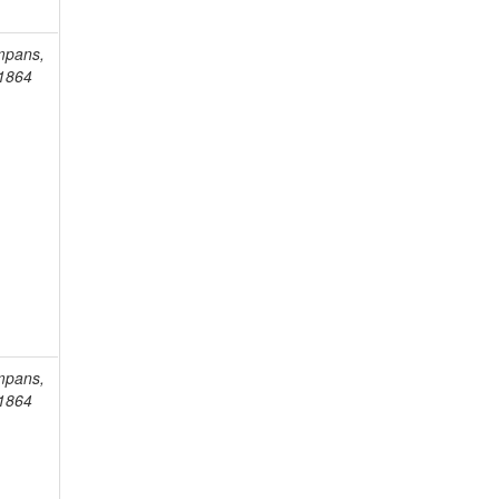
mpans,
-1864
mpans,
-1864