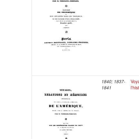
1840; 1837-
Voya
1841
l'hi