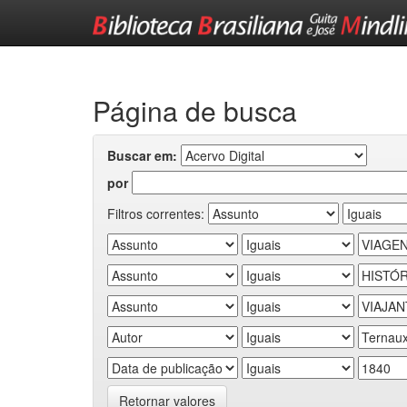
Skip
navigation
Página de busca
Buscar em:
por
Filtros correntes:
Retornar valores