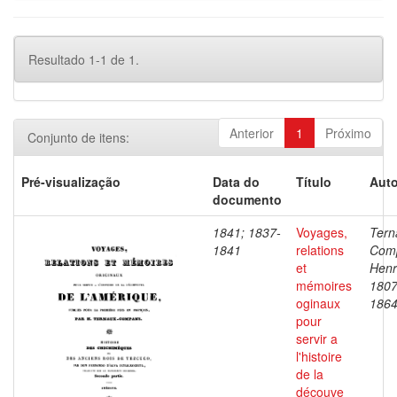
Resultado 1-1 de 1.
Anterior
1
Próximo
Conjunto de itens:
Pré-visualização
Data do
Título
Auto
documento
1841; 1837-
Voyages,
Tern
1841
relations
Com
et
Henr
mémoires
1807
oginaux
186
pour
servir a
l'histoire
de la
découve