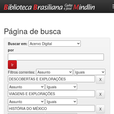
Skip
navigation
Página de busca
Buscar em:
por
Filtros correntes: