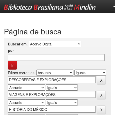
Skip
navigation
Página de busca
Buscar em:
por
Filtros correntes: