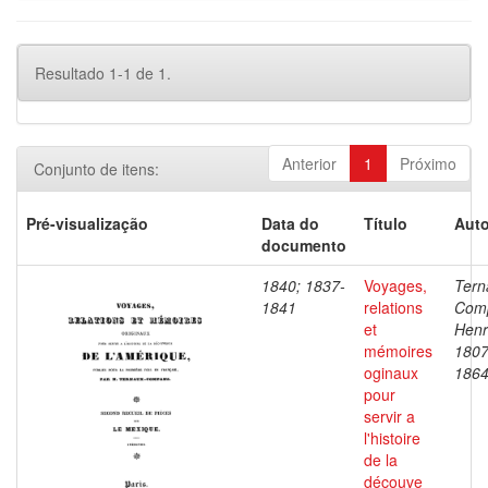
Resultado 1-1 de 1.
Anterior
1
Próximo
Conjunto de itens:
Pré-visualização
Data do
Título
Auto
documento
1840; 1837-
Voyages,
Tern
1841
relations
Com
et
Henr
mémoires
1807
oginaux
186
pour
servir a
l'histoire
de la
découve