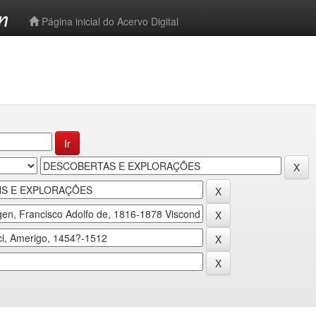
-->
Página inicial do Acervo Digital