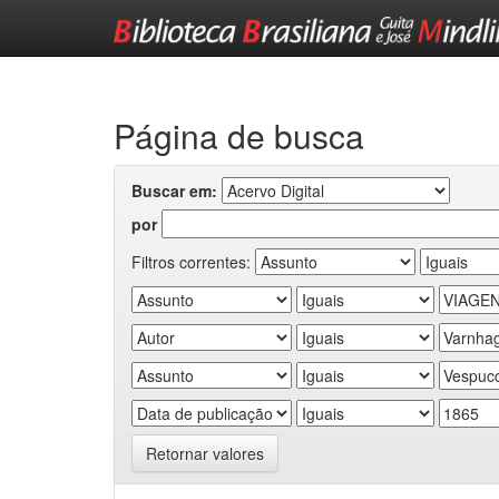
Skip
navigation
Página de busca
Buscar em:
por
Filtros correntes:
Retornar valores