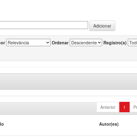
por
Ordenar
Registro(s)
Anterior
1
P
lo
Autor(es)