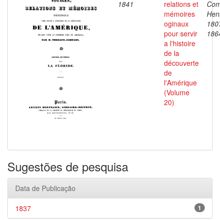
1841
relations et
Com
mémoires
Henr
oginaux
180
pour servir
186
a l'histoire
de la
découverte
de
l'Amérique
(Volume
20)
Sugestões de pesquisa
Data de Publicação
1837
1