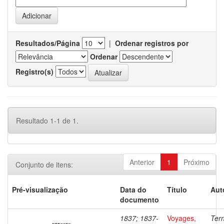
Resultados/Página
|
Ordenar registros por
Ordenar
Registro(s)
Resultado 1-1 de 1.
Anterior
1
Próximo
Conjunto de itens:
Pré-visualização
Data do
Título
Aut
documento
1837; 1837-
Voyages,
Ter