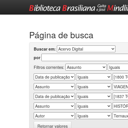
Skip
navigation
Página de busca
Buscar em:
por
Filtros correntes:
Retornar valores