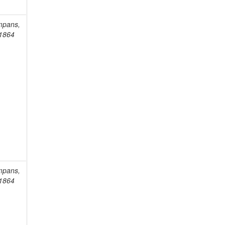
mpans,
-1864
mpans,
-1864