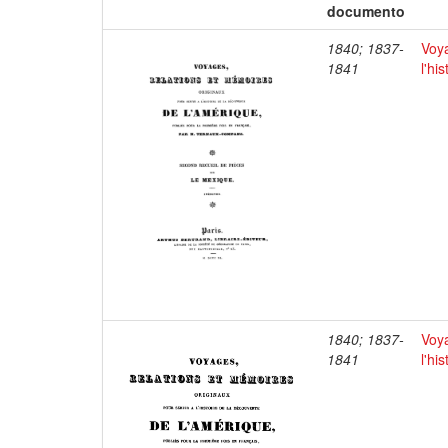
documento
1840; 1837-
Voya
1841
l'hi
1840; 1837-
Voya
1841
l'hi