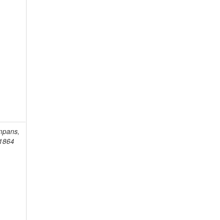
mpans,
-1864