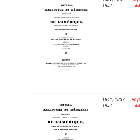
1841
l'hi
1841; 1837-
Voya
1841
l'hi