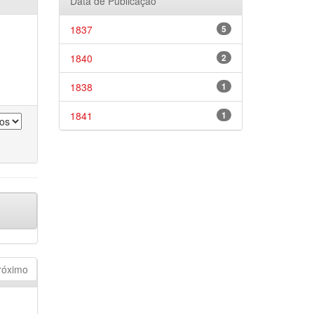
Data de Publicação
1837
5
1840
2
1838
1
1841
1
róximo