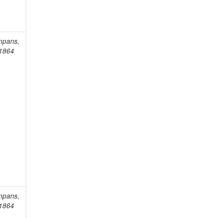
mpans,
-1864
mpans,
-1864