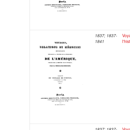
1837; 1837-
Voya
1841
l'hi
1837; 1837-
Voya