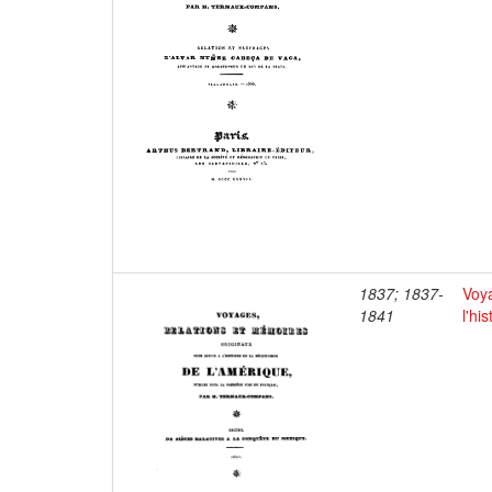
1837; 1837-
Voya
1841
l'hi