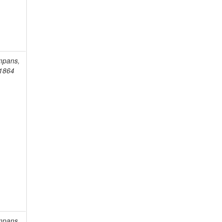
mpans,
-1864
mpans,