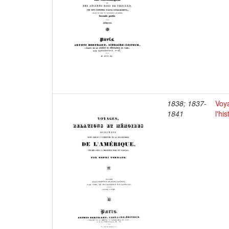
1838; 1837-
Voya
1841
l'hi