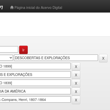
-->
Página inicial do Acervo Digital