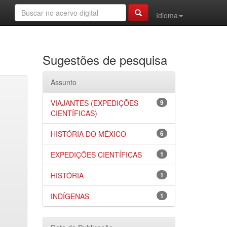
Idioma
Sugestões de pesquisa
Assunto
VIAJANTES (EXPEDIÇÕES
9
CIENTÍFICAS)
HISTÓRIA DO MÉXICO
6
EXPEDIÇÕES CIENTÍFICAS
1
HISTÓRIA
1
INDÍGENAS
1