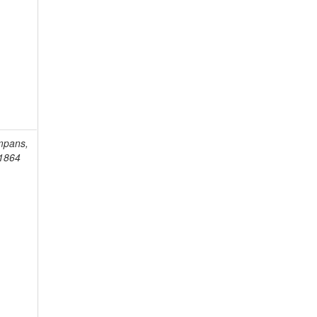
mpans,
-1864