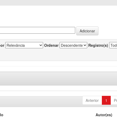
por
Ordenar
Registro(s)
Anterior
1
P
lo
Autor(es)