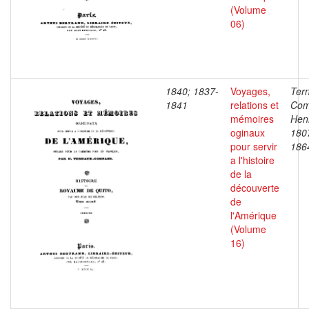
(Volume
06)
1840; 1837-
Voyages,
Ter
1841
relations et
Com
mémoires
Henr
oginaux
180
pour servir
186
a l'histoire
de la
découverte
de
l'Amérique
(Volume
16)