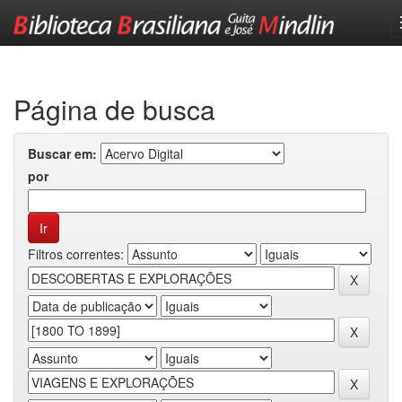
Skip
navigation
Página de busca
Buscar em:
por
Filtros correntes: