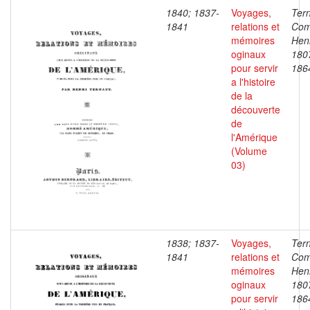
1840; 1837-
Voyages,
Ter
1841
relations et
Com
mémoires
Henr
oginaux
180
pour servir
186
a l'histoire
de la
découverte
de
l'Amérique
(Volume
03)
1838; 1837-
Voyages,
Ter
1841
relations et
Com
mémoires
Henr
oginaux
180
pour servir
186