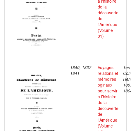
a l'histoire
de la
découverte
de
l'Amérique
(Volume
01)
1840; 1837-
Voyages,
Ter
1841
relations et
Com
mémoires
Henr
oginaux
180
pour servir
186
a l'histoire
de la
découverte
de
l'Amérique
(Volume