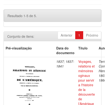
Resultado 1-5 de 5.
Anterior
1
Próximo
Conjunto de itens:
Pré-visualização
Data do
Título
Aut
documento
1837; 1837-
Voyages,
Ter
1841
relations et
Com
mémoires
Henr
oginaux
180
pour servir
186
a l'histoire
de la
découverte
de
l'Amérique