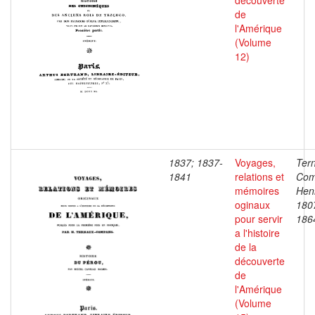
découverte
de
l'Amérique
(Volume
12)
1837; 1837-
Voyages,
Ter
1841
relations et
Com
mémoires
Henr
oginaux
180
pour servir
186
a l'histoire
de la
découverte
de
l'Amérique
(Volume