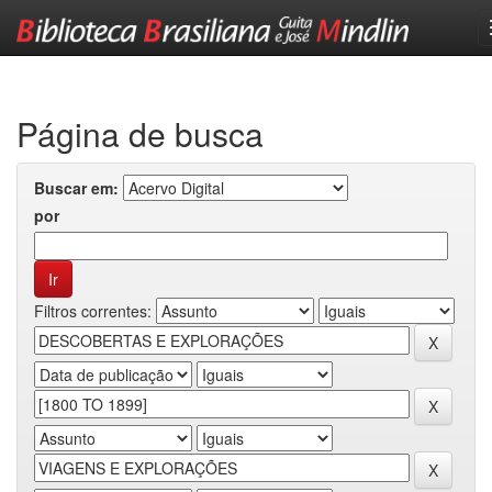
Skip
navigation
Página de busca
Buscar em:
por
Filtros correntes: