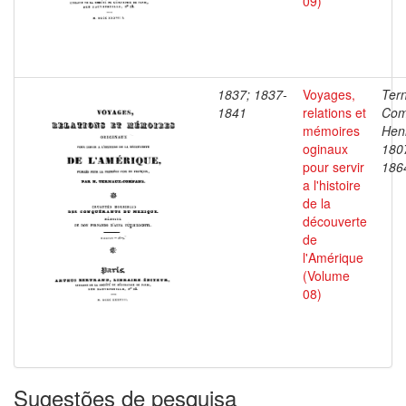
09)
1837; 1837-
Voyages,
Ter
1841
relations et
Com
mémoires
Henr
oginaux
180
pour servir
186
a l'histoire
de la
découverte
de
l'Amérique
(Volume
08)
Sugestões de pesquisa