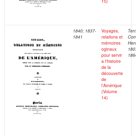
15)
1840; 1837-
Voyages,
Ter
1841
relations et
Com
mémoires
Henr
oginaux
180
pour servir
186
a l'histoire
de la
découverte
de
l'Amérique
(Volume
14)