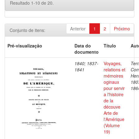
Resultado 1-10 de 20.
Anterior
1
2
Próximo
Conjunto de itens:
Pré-visualização
Data do
Título
Aut
documento
1840; 1837-
Voyages,
Ter
1841
relations et
Com
mémoires
Henr
oginaux
180
pour servir
186
a l'histoire
de la
découve
Arte de
l'Amérique
(Volume
19)