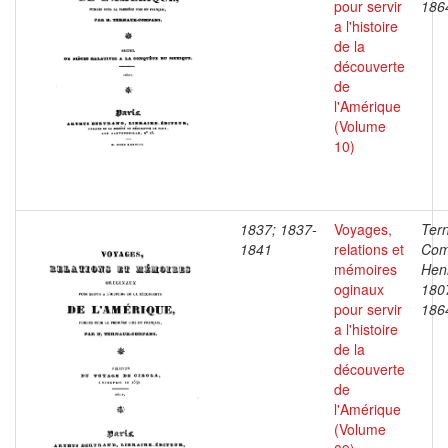
pour servir
186
a l'histoire
de la
découverte
de
l'Amérique
(Volume
10)
1837; 1837-
Voyages,
Ter
1841
relations et
Com
mémoires
Henr
oginaux
180
pour servir
186
a l'histoire
de la
découverte
de
l'Amérique
(Volume