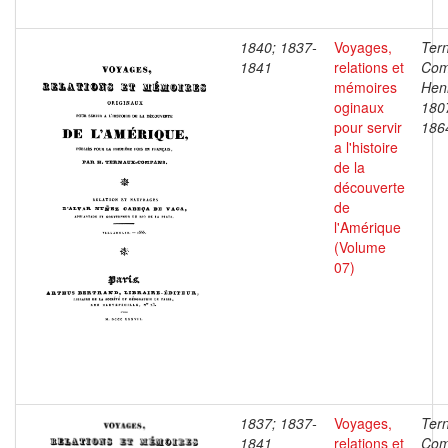
1840; 1837-
Voyages,
Ter
1841
relations et
Com
mémoires
Henr
oginaux
180
pour servir
186
a l'histoire
de la
découverte
de
l'Amérique
(Volume
07)
1837; 1837-
Voyages,
Ter
1841
relations et
Com