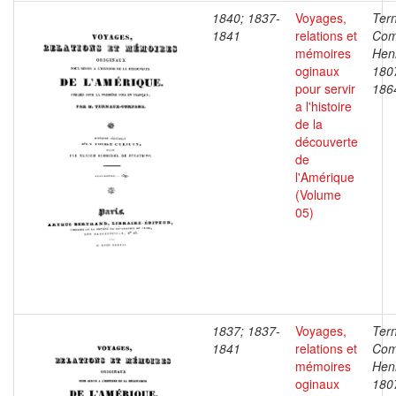
1840; 1837-
Voyages,
Ter
1841
relations et
Com
mémoires
Henr
oginaux
180
pour servir
186
a l'histoire
de la
découverte
de
l'Amérique
(Volume
05)
1837; 1837-
Voyages,
Ter
1841
relations et
Com
mémoires
Henr
oginaux
180