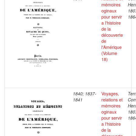
mémoires
Henr
oginaux
180
pour servir
186
a l'histoire
de la
découverte
de
l'Amérique
(Volume
18)
1840; 1837-
Voyages,
Ter
1841
relations et
Com
mémoires
Henr
oginaux
180
pour servir
186
a l'histoire
de la