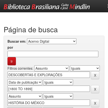
Skip
navigation
Página de busca
Buscar em:
por
Filtros correntes: