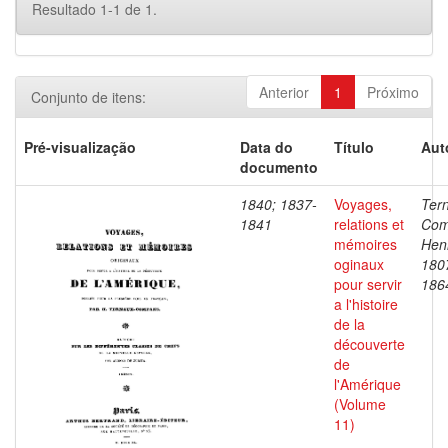
Resultado 1-1 de 1.
Anterior
1
Próximo
Conjunto de itens:
Pré-visualização
Data do
Título
Aut
documento
1840; 1837-
Voyages,
Ter
1841
relations et
Com
mémoires
Henr
oginaux
180
pour servir
186
a l'histoire
de la
découverte
de
l'Amérique
(Volume
11)