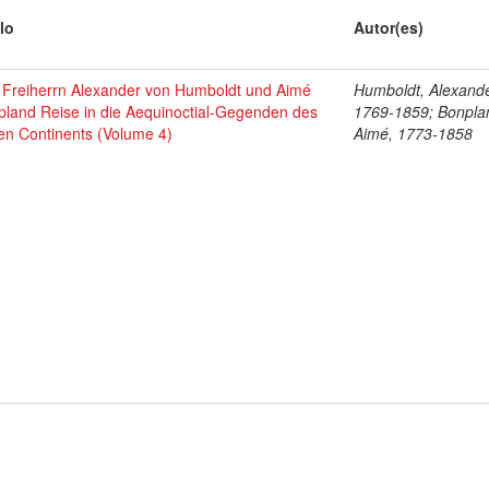
lo
Autor(es)
 Freiherrn Alexander von Humboldt und Aimé
Humboldt, Alexande
pland Reise in die Aequinoctial-Gegenden des
1769-1859; Bonpla
en Continents (Volume 4)
Aimé, 1773-1858