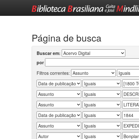
Skip
navigation
Página de busca
Buscar em:
por
Filtros correntes: