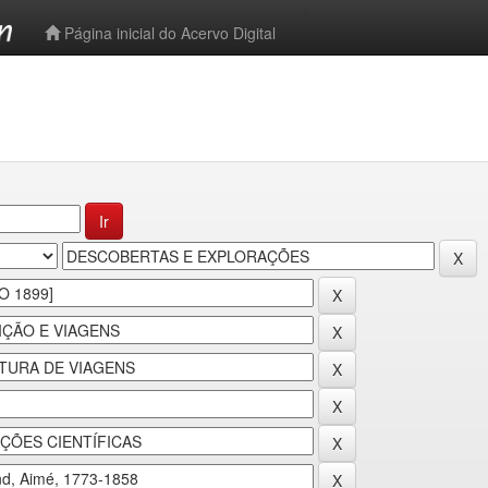
-->
Página inicial do Acervo Digital