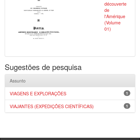
découverte
de
l'Amérique
(Volume
01)
Sugestões de pesquisa
Assunto
VIAGENS E EXPLORAÇÕES
1
VIAJANTES (EXPEDIÇÕES CIENTÍFICAS)
1