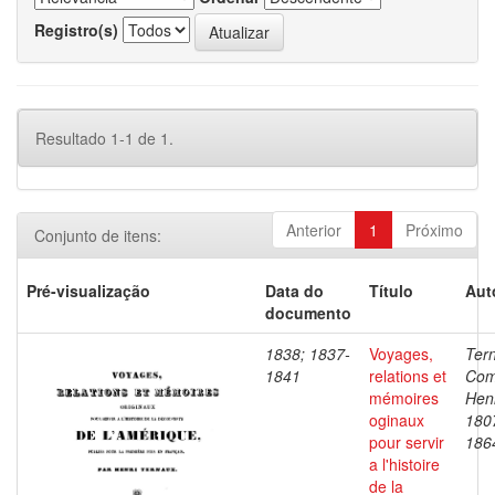
Registro(s)
Resultado 1-1 de 1.
Anterior
1
Próximo
Conjunto de itens:
Pré-visualização
Data do
Título
Aut
documento
1838; 1837-
Voyages,
Ter
1841
relations et
Com
mémoires
Henr
oginaux
180
pour servir
186
a l'histoire
de la