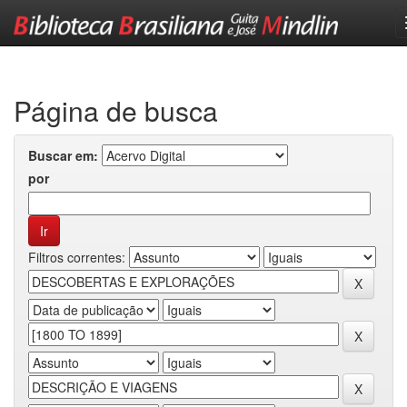
Skip
navigation
Página de busca
Buscar em:
por
Filtros correntes: