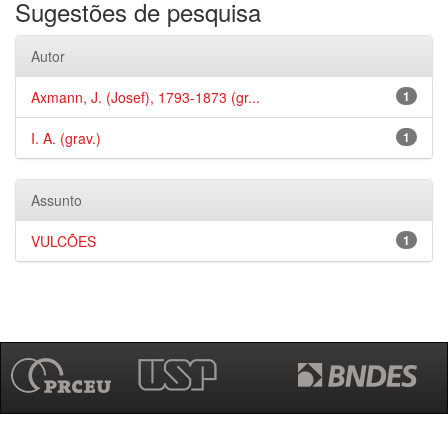
Sugestões de pesquisa
Autor
Axmann, J. (Josef), 1793-1873 (gr...
1
I. A. (grav.)
1
Assunto
VULCÕES
1