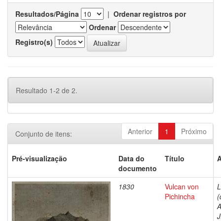
Resultados/Página
|
Ordenar registros por
Ordenar
Registro(s)
Resultado 1-2 de 2.
Anterior
1
Próximo
Conjunto de itens:
Pré-visualização
Data do
Título
A
documento
1830
Vulcan von
L
Pichincha
(
A
J