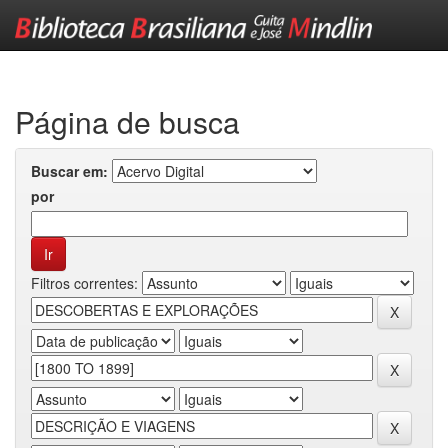
Skip
navigation
Página de busca
Buscar em:
por
Filtros correntes: