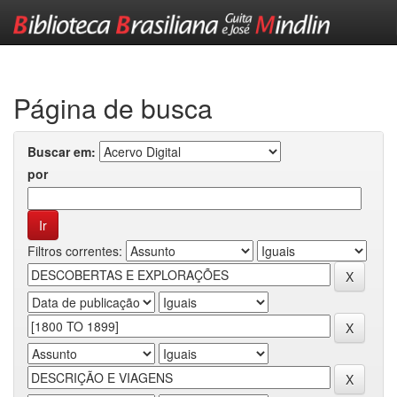
Skip
navigation
Página de busca
Buscar em:
por
Filtros correntes: