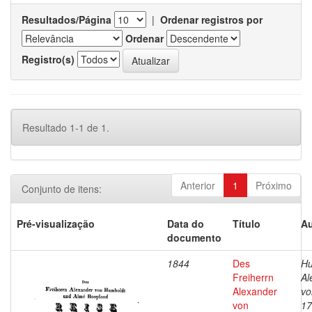
Resultados/Página
|
Ordenar registros por
Ordenar
Registro(s)
Resultado 1-1 de 1.
Anterior
1
Próximo
Conjunto de itens:
Pré-visualização
Data do
Título
Au
documento
1844
Des
Hu
Freiherrn
Al
Alexander
vo
von
17