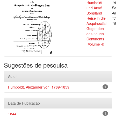
Humboldt
18
und Aimé
Bo
Bonpland
Ai
Reise in die
17
Aequinoctial-
18
Gegenden
des neuen
Continents
(Volume 4)
Sugestões de pesquisa
Autor
Humboldt, Alexander von, 1769-1859
1
Data de Publicação
1844
1