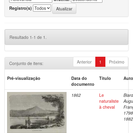
Registro(s)
Resultado 1-1 de 1.
Anterior
1
Próximo
Conjunto de itens:
Pré-visualização
Data do
Título
Auto
documento
1862
Le
Biard
naturaliste
Augu
à cheval
Fran
1798
1882