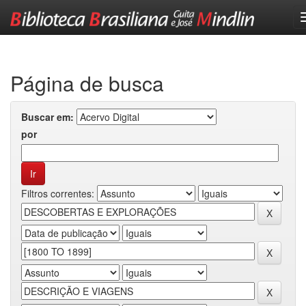
Skip
navigation
Página de busca
Buscar em:
por
Filtros correntes: