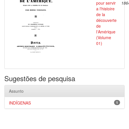
pour servir
186
a l'histoire
de la
découverte
de
l'Amérique
(Volume
01)
Sugestões de pesquisa
Assunto
INDÍGENAS
1