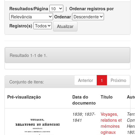
Resultados/Página
|
Ordenar registros por
Ordenar
Registro(s)
Resultado 1-1 de 1.
Anterior
1
Próximo
Conjunto de itens:
Pré-visualização
Data do
Título
Aut
documento
1838; 1837-
Voyages,
Ter
1841
relations et
Com
mémoires
Henr
oginaux
180