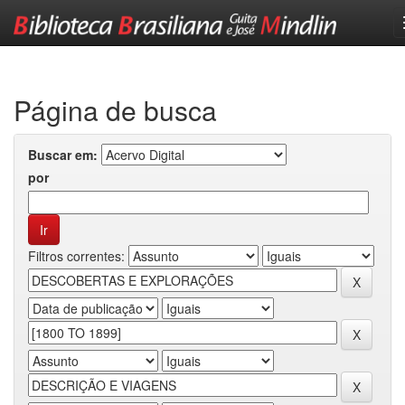
Skip
navigation
Página de busca
Buscar em:
por
Filtros correntes: