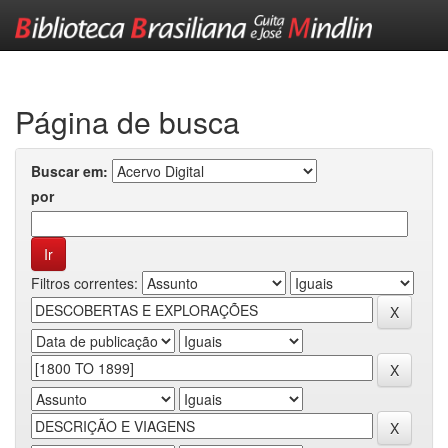
Skip
navigation
Página de busca
Buscar em:
por
Filtros correntes: