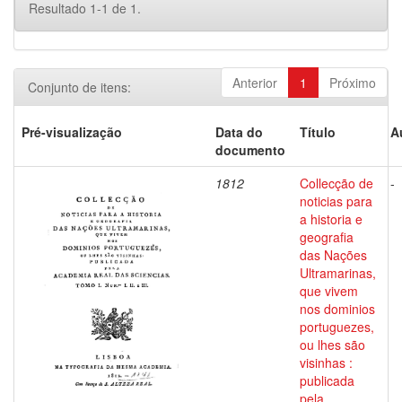
Resultado 1-1 de 1.
Anterior
1
Próximo
Conjunto de itens:
Pré-visualização
Data do
Título
A
documento
1812
Collecção de
-
noticias para
a historia e
geografia
das Nações
Ultramarinas,
que vivem
nos dominios
portuguezes,
ou lhes são
visinhas :
publicada
pela