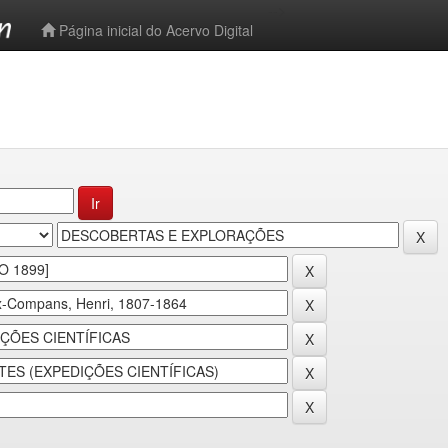
-->
Página inicial do Acervo Digital