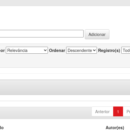
por
Ordenar
Registro(s)
Anterior
1
P
lo
Autor(es)