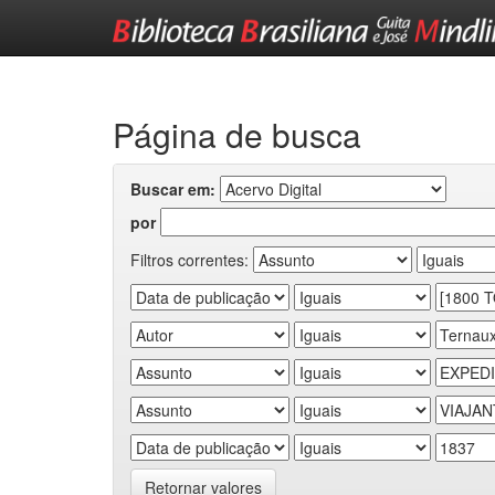
Skip
navigation
Página de busca
Buscar em:
por
Filtros correntes:
Retornar valores