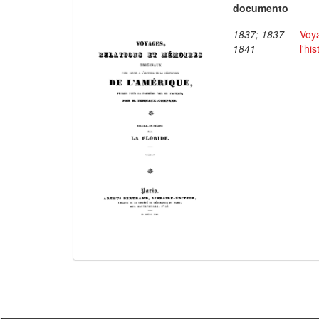
documento
1837; 1837-
Voya
1841
l'hi