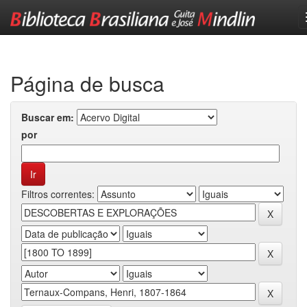
Skip
navigation
Página de busca
Buscar em:
por
Filtros correntes: