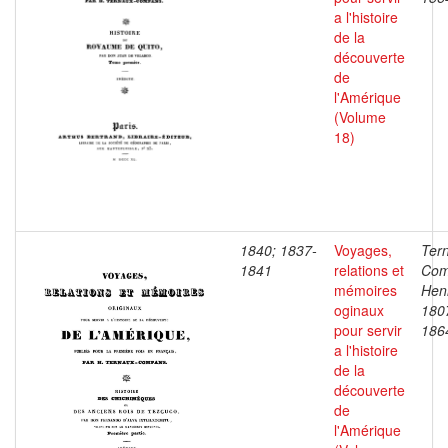
a l'histoire
de la
découverte
de
l'Amérique
(Volume
18)
1840; 1837-
Voyages,
Ter
1841
relations et
Com
mémoires
Henr
oginaux
180
pour servir
186
a l'histoire
de la
découverte
de
l'Amérique