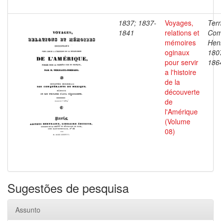
1837; 1837-
Voyages,
Ter
1841
relations et
Com
mémoires
Henr
oginaux
180
pour servir
186
a l'histoire
de la
découverte
de
l'Amérique
(Volume
08)
Sugestões de pesquisa
Assunto