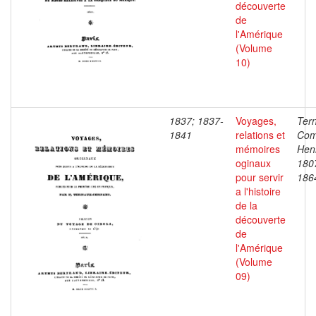
découverte
de
l'Amérique
(Volume
10)
1837; 1837-
Voyages,
Ter
1841
relations et
Com
mémoires
Henr
oginaux
180
pour servir
186
a l'histoire
de la
découverte
de
l'Amérique
(Volume
09)