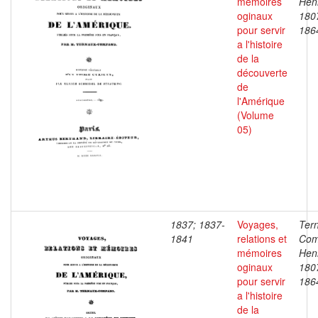
mémoires
Henr
oginaux
180
pour servir
186
a l'histoire
de la
découverte
de
l'Amérique
(Volume
05)
1837; 1837-
Voyages,
Ter
1841
relations et
Com
mémoires
Henr
oginaux
180
pour servir
186
a l'histoire
de la