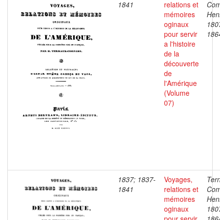
1841
relations et
Com
mémoires
Henr
oginaux
180
pour servir
186
a l'histoire
de la
découverte
de
l'Amérique
(Volume
07)
1837; 1837-
Voyages,
Ter
1841
relations et
Com
mémoires
Henr
oginaux
180
pour servir
186