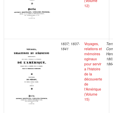
(Volume
12)
1837; 1837-
Voyages,
Ter
1841
relations et
Com
mémoires
Henr
oginaux
180
pour servir
186
a l'histoire
de la
découverte
de
l'Amérique
(Volume
15)