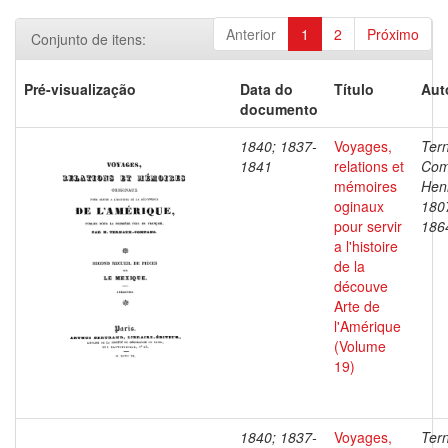
Anterior
1
2
Próximo
Conjunto de itens:
Pré-visualização
Data do
Título
Aut
documento
1840; 1837-
Voyages,
Ter
1841
relations et
Com
mémoires
Henr
oginaux
180
pour servir
186
a l'histoire
de la
découve
Arte de
l'Amérique
(Volume
19)
1840; 1837-
Voyages,
Ter