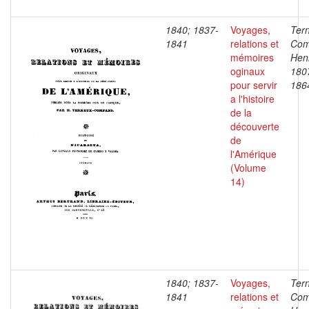
1840; 1837-
Voyages,
Ter
1841
relations et
Com
mémoires
Henr
oginaux
180
pour servir
186
a l'histoire
de la
découverte
de
l'Amérique
(Volume
14)
1840; 1837-
Voyages,
Ter
1841
relations et
Com