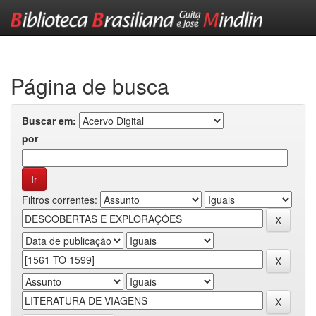
Skip
navigation
Página de busca
Buscar em:
por
Filtros correntes: