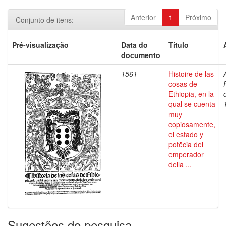
Anterior
1
Próximo
Conjunto de itens:
Pré-visualização
Data do
Título
documento
1561
Histoire de las
cosas de
Ethiopia, en la
qual se cuenta
muy
copiosamente,
el estado y
potẽcia del
emperador
della ...
Sugestões de pesquisa