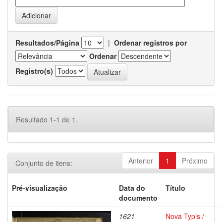
Resultados/Página
|
Ordenar registros por
Ordenar
Registro(s)
Resultado 1-1 de 1.
Anterior
1
Próximo
Conjunto de itens:
Pré-visualização
Data do
Título
documento
1621
Nova Typis /