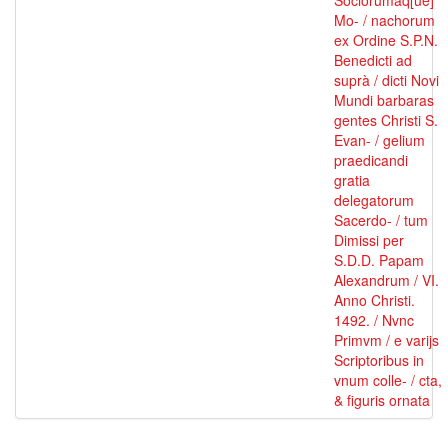
Sociorumâq[ue]
Mo- / nachorum
ex Ordine S.P.N.
Benedicti ad
suprà / dicti Novi
Mundi barbaras
gentes Christi S.
Evan- / gelium
praedicandi
gratia
delegatorum
Sacerdo- / tum
Dimissi per
S.D.D. Papam
Alexandrum / VI.
Anno Christi.
1492. / Nvnc
Primvm / e varijs
Scriptoribus in
vnum colle- / cta,
& figuris ornata