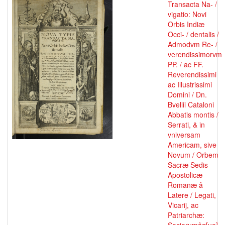
Transacta Na- /
vigatio: Novi
Orbis Indiæ
Occi- / dentalis /
Admodvm Re- /
verendissimorvm
PP. / ac FF.
Reverendissimi
ac Illustrissimi
Domini / Dn.
Bvellii Cataloni
Abbatis montis /
Serrati, & in
vniversam
Americam, sive
Novum / Orbem
Sacræ Sedis
Apostolicæ
Romanæ â
Latere / Legati,
Vicarij, ac
Patriarchæ: