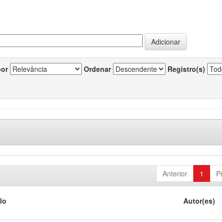
por
Ordenar
Registro(s)
Anterior
1
P
lo
Autor(es)