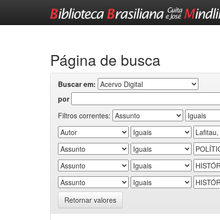
Skip
navigation
Página de busca
Buscar em:
por
Filtros correntes:
Retornar valores