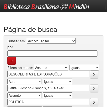
Skip
navigation
Página de busca
Buscar em:
por
Filtros correntes: