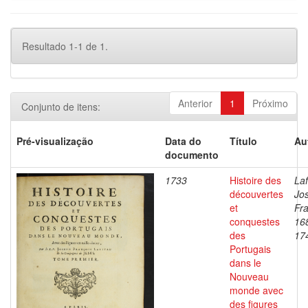
Resultado 1-1 de 1.
Anterior
1
Próximo
Conjunto de itens:
Pré-visualização
Data do
Título
Au
documento
1733
Histoire des
Laf
découvertes
Jo
et
Fra
conquestes
16
des
17
Portugais
dans le
Nouveau
monde avec
des figures