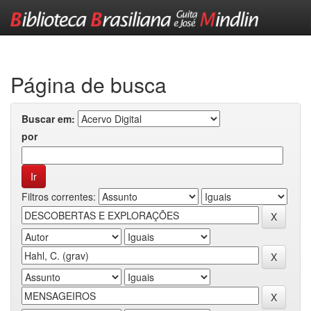
Skip
navigation
Página de busca
Buscar em:
por
Filtros correntes: