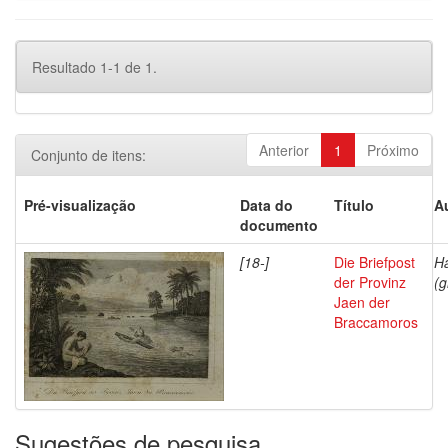
Resultado 1-1 de 1.
Anterior
1
Próximo
Conjunto de itens:
Pré-visualização
Data do
Título
A
documento
[18-]
Die Briefpost
Ha
der Provinz
(g
Jaen der
Braccamoros
Sugestões de pesquisa