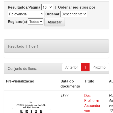
Resultados/Página
|
Ordenar registros por
Ordenar
Registro(s)
Resultado 1-1 de 1.
Anterior
1
Próximo
Conjunto de itens:
Pré-visualização
Data do
Título
Au
documento
1844
Des
Hu
Freiherrn
Al
Alexander
vo
von
17