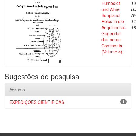
Humboldt
18
und Aimé
Bo
Bonpland
Ai
Reise in die
17
Aequinoctial-
18
Gegenden
des neuen
Continents
(Volume 4)
Sugestões de pesquisa
Assunto
EXPEDIÇÕES CIENTÍFICAS
1