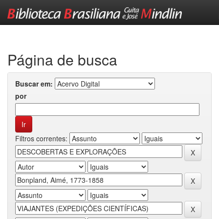
Skip
navigation
Página de busca
Buscar em:
por
Filtros correntes: