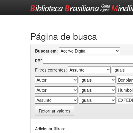
Skip
navigation
Página de busca
Buscar em:
por
Filtros correntes:
Retornar valores
Adicionar filtros: