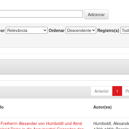
por
Ordenar
Registro(s)
Anterior
1
P
lo
Autor(es)
 Freiherrn Alexander von Humboldt und Aimé
Humboldt, Alexande