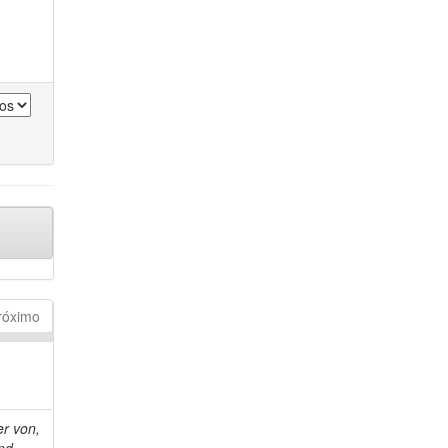
róximo
r von,