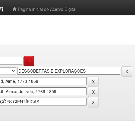
-->
Página inicial do Acervo Digital