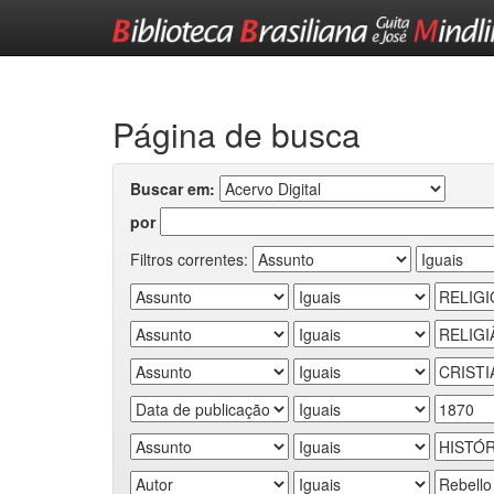
Skip
navigation
Página de busca
Buscar em:
por
Filtros correntes: