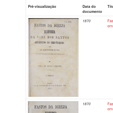
Pré-visualização
Data do
Tít
documento
1870
Fas
orn
1870
Fas
orn