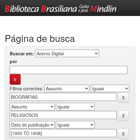
Skip
navigation
Página de busca
Buscar em:
por
Filtros correntes: