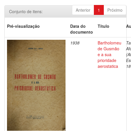
Anterior
1
Próximo
Conjunto de itens:
Pré-visualização
Data do
Título
Au
documento
1938
Bartholomeu
Ta
de Gusmão
Af
e a sua
(A
prioridade
Es
aerostatica
18