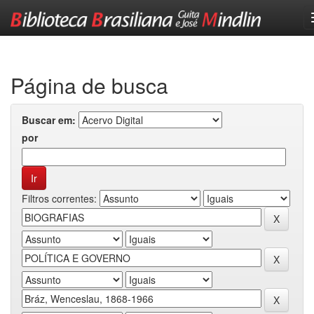
Skip
navigation
Página de busca
Buscar em:
por
Filtros correntes: