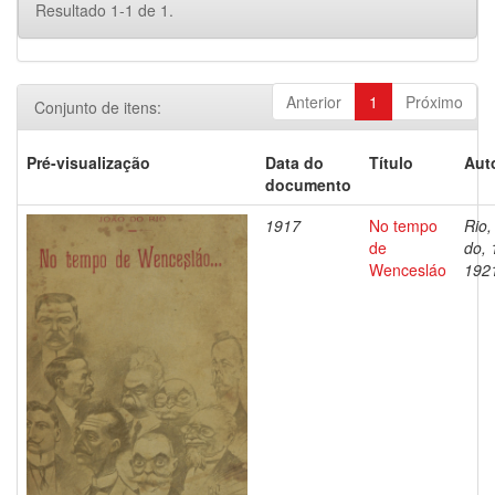
Resultado 1-1 de 1.
Anterior
1
Próximo
Conjunto de itens:
Pré-visualização
Data do
Título
Aut
documento
1917
No tempo
Rio,
de
do, 
Wencesláo
192