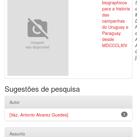
biographicos
para a historia
das
campanhas
do Uruguay e
Paraguay
d
desde
MDCCCLXIV
[
Sugestões de pesquisa
Autor
[Vaz, Antonio Alvarez Guedes]
1
Assunto