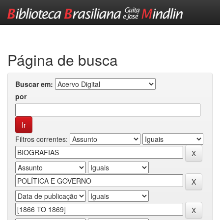
Skip
navigation
Página de busca
Buscar em:
por
Filtros correntes: