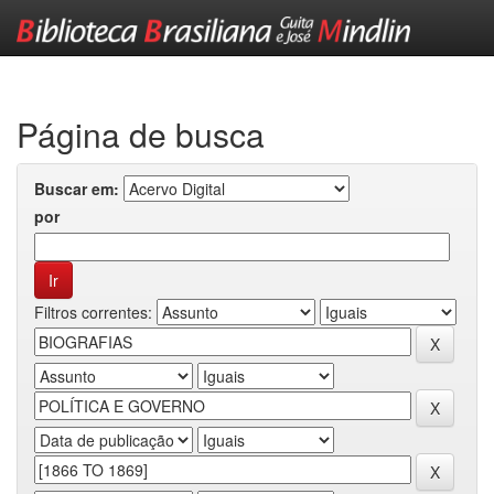
Skip
navigation
Página de busca
Buscar em:
por
Filtros correntes: