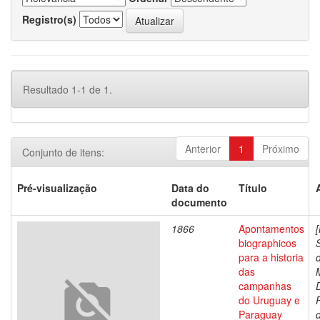
Registro(s)
Resultado 1-1 de 1.
Anterior
1
Próximo
Conjunto de itens:
Pré-visualização
Data do
Título
documento
1866
Apontamentos
biographicos
para a historia
das
campanhas
do Uruguay e
Paraguay
d