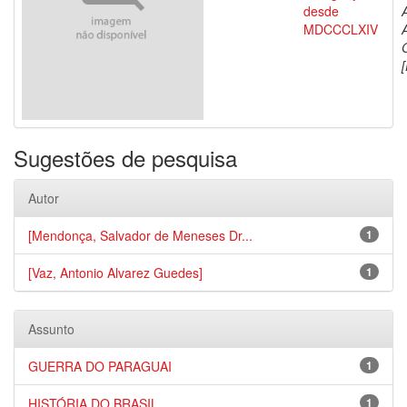
desde
MDCCCLXIV
[
Sugestões de pesquisa
Autor
[Mendonça, Salvador de Meneses Dr...
1
[Vaz, Antonio Alvarez Guedes]
1
Assunto
GUERRA DO PARAGUAI
1
HISTÓRIA DO BRASIL
1